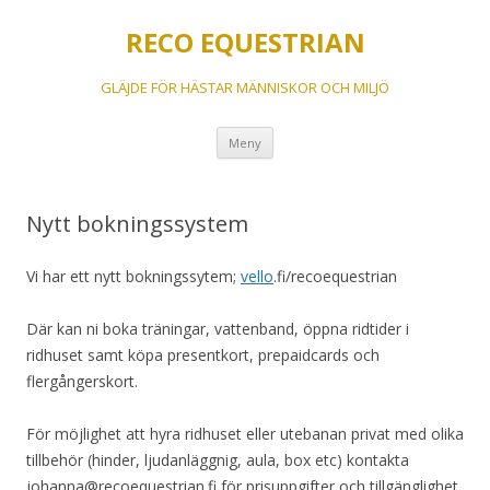
RECO EQUESTRIAN
GLÄJDE FÖR HÄSTAR MÄNNISKOR OCH MILJÖ
Hoppa
Meny
till
innehåll
Nytt bokningssystem
Vi har ett nytt bokningssytem;
vello
.fi/recoequestrian
Där kan ni boka träningar, vattenband, öppna ridtider i
ridhuset samt köpa presentkort, prepaidcards och
flergångerskort.
För möjlighet att hyra ridhuset eller utebanan privat med olika
tillbehör (hinder, ljudanläggnig, aula, box etc) kontakta
johanna@recoequestrian.fi för prisuppgifter och tillgänglighet.