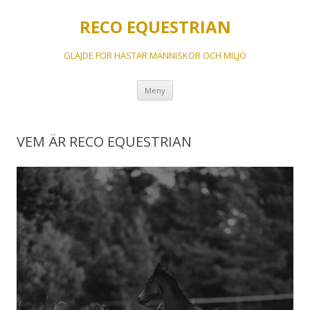
RECO EQUESTRIAN
GLÄJDE FÖR HÄSTAR MÄNNISKOR OCH MILJÖ
Hoppa
Meny
till
innehåll
VEM ÄR RECO EQUESTRIAN